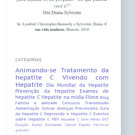
você é?"
Dra Diana Sylvestre
C
In: Lawford, Christopher Kennedy e Sylvestre, Diana.
sua vida mudasse.
Manole, 2010
CATEGORIAS
Animando-se
Tratamento da
hepatite C
Vivendo com
Hepatite
Dia Mundial da Hepatite
Prevenção da Hepatite
Exames de
hepatite C
Hepatite na mídia
Filme
Blog
Família e amizade
Concurso
Transmissão
Alimentação
Outras doenças
Preconceito
Cura
da hepatite C
Depressão e Hepatite C
Eventos
sobre hepatite C
HIV
Hepatite C Sem Medo
DST
Doação
Ações Solidárias
Câncer
Fígado
Fibroscan
gravidez