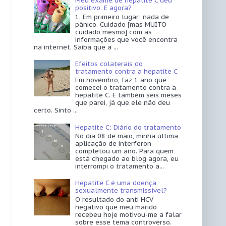
Meu exame de hepatite C deu
positivo. E agora?
1. Em primeiro lugar: nada de
pânico. Cuidado [mas MUITO
cuidado mesmo] com as
informações que você encontra
na internet. Saiba que a ...
Efeitos colaterais do
tratamento contra a hepatite C
Em novembro, faz 1 ano que
comecei o tratamento contra a
hepatite C. E também seis meses
que parei, já que ele não deu
certo. Sinto ...
Hepatite C: Diário do tratamento
No dia 08 de maio, minha última
aplicação de interferon
completou um ano. Para quem
está chegado ao blog agora, eu
interrompi o tratamento a...
Hepatite C é uma doença
sexualmente transmissível?
O resultado do anti HCV
negativo que meu marido
recebeu hoje motivou-me a falar
sobre esse tema controverso.