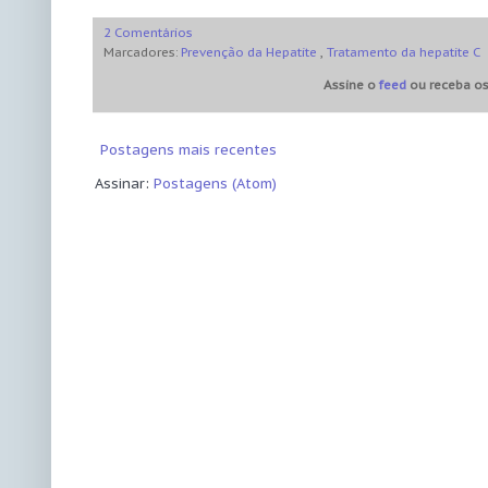
2 Comentários
Marcadores:
Prevenção da Hepatite
,
Tratamento da hepatite C
Assine o
feed
ou receba os
Postagens mais recentes
Assinar:
Postagens (Atom)