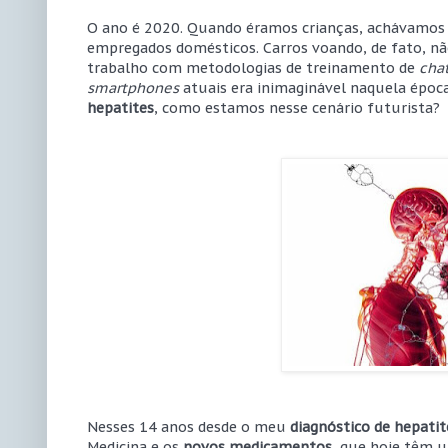
O ano é 2020. Quando éramos crianças, achávamos 
empregados domésticos. Carros voando, de fato, n
trabalho com metodologias de treinamento de
cha
smartphones
atuais era inimaginável naquela époc
hepatites
, como estamos nesse cenário futurista?
Nesses 14 anos desde o meu
diagnóstico de hepatit
Medicina e os
novos medicamentos
, que hoje têm 