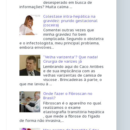
desesperado em busca de
informações? Muita calma ...
Colestase intra-hepática na
gravidez: prurido gestacional
(coceira)
Comentei outras vezes que
minha gravidez foi bem
complicada. Segundo o obstetra
e o infectologista, meu principal problema,
embora envolves...
“Velha varizenta”? Que nada!
Cirurgia de varizes já
Lembrando aqui do Caco Antibes
e de sua implicância com as
velhas varizentas de camisa de
viscose . Brincadeiras à parte, o
que me levou à ...
Onde fazer o Fibroscan no
Brasil?
Fibroscan é o aparelho no qual
realizamos o exame
elastografia transitória hepática
, que mede a fibrose do fígado
de forma não invasiva,...