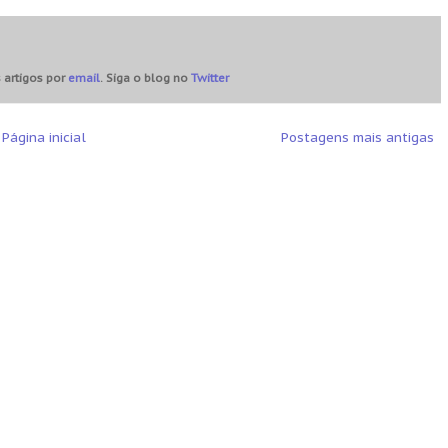
 artigos por
email
. Siga o blog no
Twitter
Página inicial
Postagens mais antigas