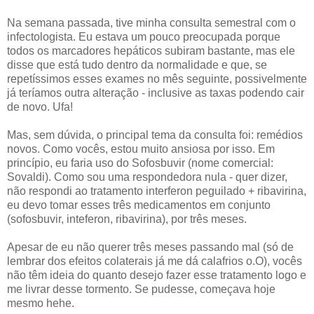
Na semana passada, tive minha consulta semestral com o
infectologista. Eu estava um pouco preocupada porque
todos os marcadores hepáticos subiram bastante, mas ele
disse que está tudo dentro da normalidade e que, se
repetíssimos esses exames no mês seguinte, possivelmente
já teríamos outra alteração - inclusive as taxas podendo cair
de novo. Ufa!
Mas, sem dúvida, o principal tema da consulta foi: remédios
novos. Como vocês, estou muito ansiosa por isso. Em
princípio, eu faria uso do Sofosbuvir (nome comercial:
Sovaldi). Como sou uma respondedora nula - quer dizer,
não respondi ao tratamento interferon peguilado + ribavirina,
eu devo tomar esses três medicamentos em conjunto
(sofosbuvir, inteferon, ribavirina), por três meses.
Apesar de eu não querer três meses passando mal (só de
lembrar dos efeitos colaterais já me dá calafrios o.O), vocês
não têm ideia do quanto desejo fazer esse tratamento logo e
me livrar desse tormento. Se pudesse, começava hoje
mesmo hehe.